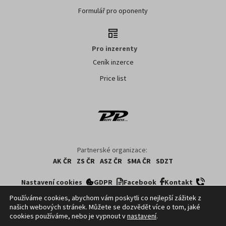
Formulář pro oponenty
Pro inzerenty
Ceník inzerce
Price list
Partnerské organizace:
AK ČR
ZS ČR
ASZ ČR
SMA ČR
SDZT
Nastavení cookies
GDPR
Facebook
Kontakt
Používáme cookies, abychom vám poskytli co nejlepší zážitek z
našich webových stránek. Můžete se dozvědět více o tom, jaké
Copyright ©
2026
ČTK. Profi Press, s.r.o. využívá zpravodajství z databází ČTK,
cookies používáme, nebo je vypnout v
nastavení
.
jejichž obsah je chráněn autorským zákonem. Přepis, šíření či další