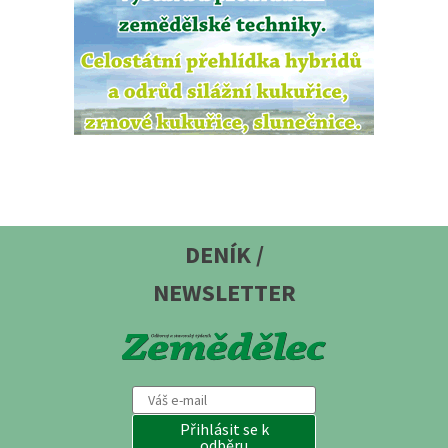
DENÍK /
NEWSLETTER
Přihlásit se k
odběru