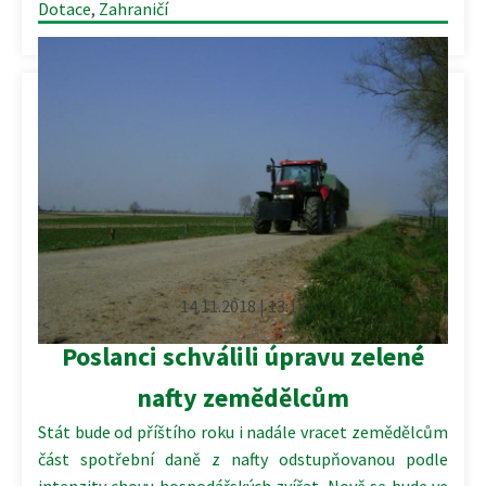
Dotace
,
Zahraničí
14.11.2018 | 13:13
Poslanci schválili úpravu zelené
nafty zemědělcům
Stát bude od příštího roku i nadále vracet zemědělcům
část spotřební daně z nafty odstupňovanou podle
intenzity chovu hospodářských zvířat. Nově se bude ve