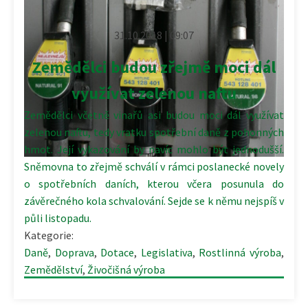
31.10.2018 | 09:07
Zemědělci budou zřejmě moci dál
využívat zelenou naftu
Zemědělci včetně vinařů asi budou moci dál využívat
zelenou naftu, tedy vratku spotřební daně z pohonných
hmot. Její vykazování by navíc mohlo být jednodušší.
Sněmovna to zřejmě schválí v rámci poslanecké novely
o spotřebních daních, kterou včera posunula do
závěrečného kola schvalování. Sejde se k němu nejspíš v
půli listopadu.
Kategorie:
Daně
,
Doprava
,
Dotace
,
Legislativa
,
Rostlinná výroba
,
Zemědělství
,
Živočišná výroba