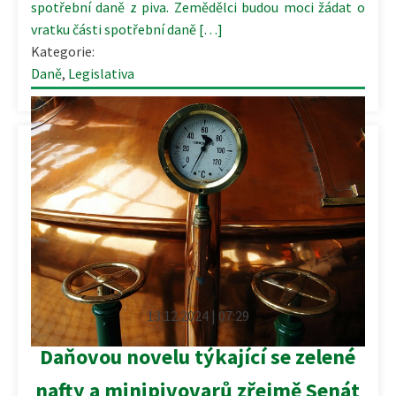
spotřební daně z piva. Zemědělci budou moci žádat o
vratku části spotřební daně […]
Kategorie:
Daně
,
Legislativa
13.12.2024 | 07:29
Daňovou novelu týkající se zelené
nafty a minipivovarů zřejmě Senát