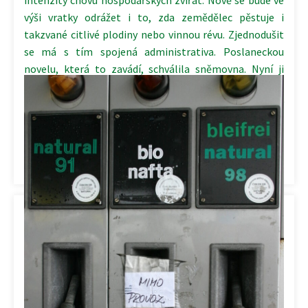
výši vratky odrážet i to, zda zemědělec pěstuje i
takzvané citlivé plodiny nebo vinnou révu. Zjednodušit
se má s tím spojená administrativa. Poslaneckou
novelu, která to zavádí, schválila sněmovna. Nyní ji
dostane k posouzení Senát. Podle platného zákona se
měla vratka od příštího roku sjednotit pro všechny
zemědělce na úrovni 4,38 Kč na litr nafty.
Kategorie:
Dotace