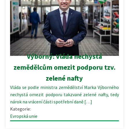
29.01.2024 | 08:48
Výborný: Vláda nechystá
zemědělcům omezit podporu tzv.
zelené nafty
Vláda se podle ministra zemědělství Marka Výborného
nechystá omezit podporu takzvané zelené nafty, tedy
nárok na vrácení části spotřební daně […]
Kategorie:
Evropská unie