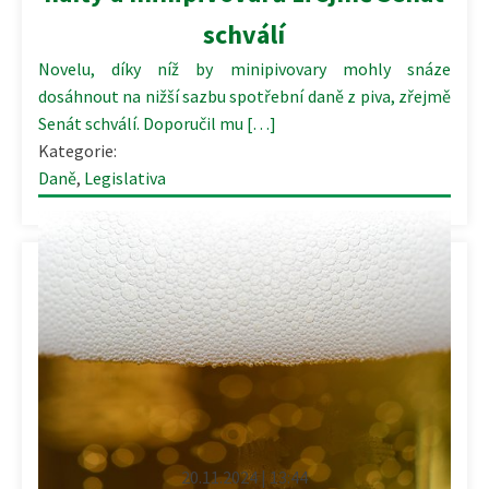
schválí
Novelu, díky níž by minipivovary mohly snáze
dosáhnout na nižší sazbu spotřební daně z piva, zřejmě
Senát schválí. Doporučil mu […]
Kategorie:
Daně
,
Legislativa
20.11.2024 | 13:44