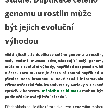
genomu u rostlin může
být jejich evoluční
výhodou
Vědci zjistili, že duplikace celého genomu u rostlin,
tedy vzácná mutace zdvojnásobující celý genom,
může mít evoluční výhody, například adaptaci druhů
v čase. Tato mutace je často přítomná například u
pšenice nebo brambor. O nové
studii
informovala
Přírodovědecká fakulta Univerzity Karlovy v tiskové
zprávě. V kontextu
měnícího se klimatu
mohou být
podle vědců nová zjištění zásadní.
Předpokládá se, že díky těmto dvojitým
genomům
mohou