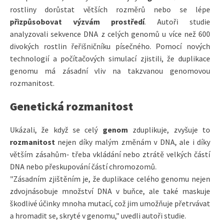
rostliny dorůstat větších rozměrů nebo se lépe
přizpůsobovat výzvám prostředí
. Autoři studie
analyzovali sekvence DNA z celých genomů u více než 600
divokých rostlin řeřišničníku písečného. Pomocí nových
technologií a počítačových simulací zjistili, že duplikace
genomu má zásadní vliv na takzvanou genomovou
rozmanitost.
Genetická rozmanitost
Ukázali, že když se celý
genom
zduplikuje, zvyšuje to
rozmanitost
nejen díky malým změnám v DNA, ale i díky
větším zásahům- třeba vkládání nebo ztrátě velkých částí
DNA nebo přeskupování částí chromozomů.
"Zásadním zjištěním je, že duplikace celého genomu nejen
zdvojnásobuje množství DNA v buňce, ale také maskuje
škodlivé účinky mnoha mutací, což jim umožňuje přetrvávat
a hromadit se, skryté v genomu," uvedli autoři studie.