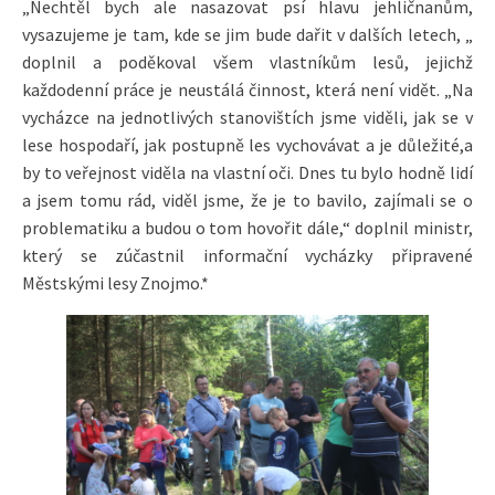
„Nechtěl bych ale nasazovat psí hlavu jehličnanům,
vysazujeme je tam, kde se jim bude dařit v dalších letech, „
doplnil a poděkoval všem vlastníkům lesů, jejichž
každodenní práce je neustálá činnost, která není vidět. „Na
vycházce na jednotlivých stanovištích jsme viděli, jak se v
lese hospodaří, jak postupně les vychovávat a je důležité,a
by to veřejnost viděla na vlastní oči. Dnes tu bylo hodně lidí
a jsem tomu rád, viděl jsme, že je to bavilo, zajímali se o
problematiku a budou o tom hovořit dále,“ doplnil ministr,
který se zúčastnil informační vycházky připravené
Městskými lesy Znojmo.*