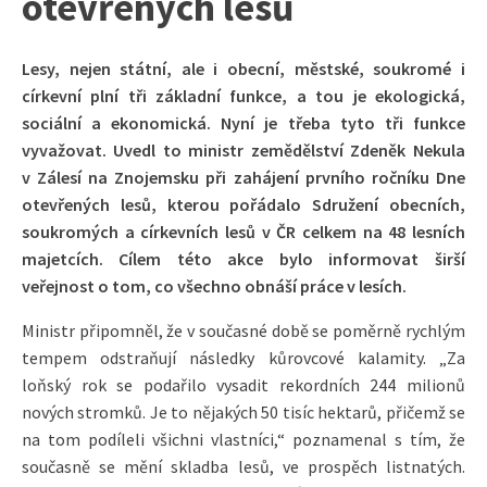
otevřených lesů
Lesy, nejen státní, ale i obecní, městské, soukromé i
církevní plní tři základní funkce, a tou je ekologická,
sociální a ekonomická. Nyní je třeba tyto tři funkce
vyvažovat. Uvedl to ministr zemědělství Zdeněk Nekula
v Zálesí na Znojemsku při zahájení prvního ročníku Dne
otevřených lesů, kterou pořádalo Sdružení obecních,
soukromých a církevních lesů v ČR celkem na 48 lesních
majetcích. Cílem této akce bylo informovat širší
veřejnost o tom, co všechno obnáší práce v lesích.
Ministr připomněl, že v současné době se poměrně rychlým
tempem odstraňují následky kůrovcové kalamity. „Za
loňský rok se podařilo vysadit rekordních 244 milionů
nových stromků. Je to nějakých 50 tisíc hektarů, přičemž se
na tom podíleli všichni vlastníci,“ poznamenal s tím, že
současně se mění skladba lesů, ve prospěch listnatých.