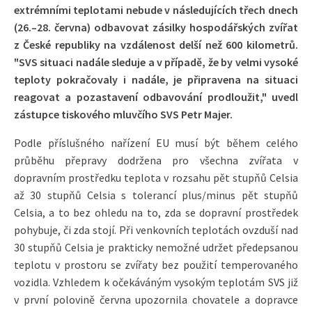
extrémními teplotami nebude v následujících třech dnech
(26.–28. června) odbavovat zásilky hospodářských zvířat
z České republiky na vzdálenost delší než 600 kilometrů.
"SVS situaci nadále sleduje a v případě, že by velmi vysoké
teploty pokračovaly i nadále, je připravena na situaci
reagovat a pozastavení odbavování prodloužit," uvedl
zástupce tiskového mluvčího SVS Petr Majer.
Podle příslušného nařízení EU musí být během celého
průběhu přepravy dodržena pro všechna zvířata v
dopravním prostředku teplota v rozsahu pět stupňů Celsia
až 30 stupňů Celsia s tolerancí plus/minus pět stupňů
Celsia, a to bez ohledu na to, zda se dopravní prostředek
pohybuje, či zda stojí. Při venkovních teplotách ovzduší nad
30 stupňů Celsia je prakticky nemožné udržet předepsanou
teplotu v prostoru se zvířaty bez použití temperovaného
vozidla. Vzhledem k očekáváným vysokým teplotám SVS již
v první polovině června upozornila chovatele a dopravce