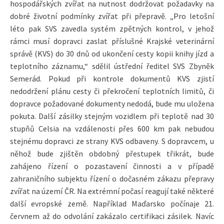
hospodářských zvířat na nutnost dodržovat požadavky na
dobré životní podmínky zvířat při přepravě. „Pro letošní
léto pak SVS zavedla systém zpětných kontrol, v jehož
rámci musí dopravci zaslat příslušné Krajské veterinární
správě (KVS) do 30 dnů od ukončení cesty kopii knihy jízd a
teplotního záznamu,“ sdělil ústřední ředitel SVS Zbyněk
Semerád. Pokud při kontrole dokumentů KVS zjistí
nedodržení plánu cesty či překročení teplotních limitů, či
dopravce požadované dokumenty nedodá, bude mu uložena
pokuta. Další zásilky stejným vozidlem při teplotě nad 30
stupňů Celsia na vzdálenosti přes 600 km pak nebudou
stejnému dopravci ze strany KVS odbaveny. S dopravcem, u
něhož bude zjištěn obdobný přestupek třikrát, bude
zahájeno řízení o pozastavení činnosti a v případě
zahraničního subjektu řízení o dočasném zákazu přepravy
zvířat na území ČR. Na extrémní počasí reagují také některé
další evropské země. Například Maďarsko počínaje 21.
červnem až do odvolání zakázalo certifikaci zásilek. Navíc