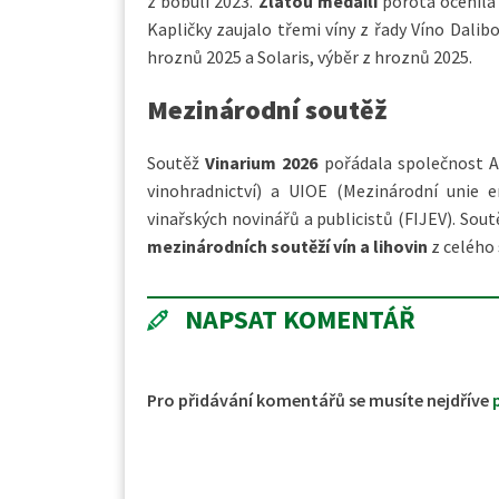
z bobulí 2023.
Zlatou medailí
porota ocenila 
Kapličky zaujalo třemi víny z řady Víno Dalibo
hroznů 2025 a Solaris, výběr z hroznů 2025.
Mezinárodní soutěž
Soutěž
Vinarium 2026
pořádala společnost Ac
vinohradnictví) a UIOE (Mezinárodní unie 
vinařských novinářů a publicistů (FIJEV). Sou
mezinárodních soutěží vín a lihovin
z celého 
NAPSAT KOMENTÁŘ
Pro přidávání komentářů se musíte nejdříve