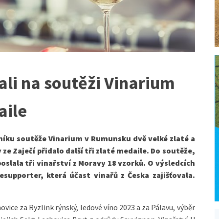
ali na soutěži Vinarium
aile
čníku soutěže Vinarium v Rumunsku dvě velké zlaté a
 ze Zaječí přidalo další tři zlaté medaile. Do soutěže,
oslala tři vinařství z Moravy 18 vzorků. O výsledcích
esupporter, která účast vinařů z Česka zajišťovala.
ovice za Ryzlink rýnský, ledové víno 2023 a za Pálavu, výběr