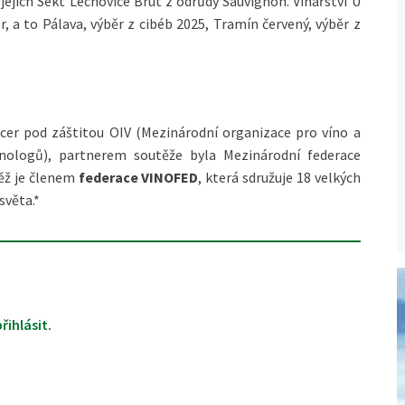
jejich Sekt Lechovice Brut z odrůdy Sauvignon. Vinařství U
r, a to Pálava, výběr z cibéb 2025, Tramín červený, výběr z
er pod záštitou OIV (Mezinárodní organizace pro víno a
enologů), partnerem soutěže byla Mezinárodní federace
těž je členem
federace VINOFED
, která sdružuje 18 velkých
světa.*
přihlásit
.