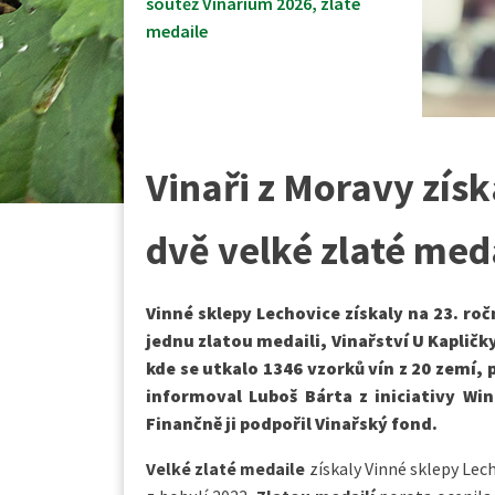
soutěž Vinarium 2026
,
zlaté
medaile
Vinaři z Moravy získ
dvě velké zlaté med
Vinné sklepy Lechovice získaly na 23. ro
jednu zlatou medaili, Vinařství U Kapličky
kde se utkalo 1346 vzorků vín z 20 zemí, p
informoval Luboš Bárta z iniciativy Win
Finančně ji podpořil Vinařský fond.
Velké
zlaté medaile
získaly Vinné sklepy Lech