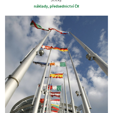
náklady
,
předsednictví ČR