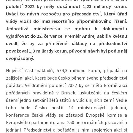
pololetí 2022 by měly dosáhnout 1,23 miliardy korun.
Uvádí to návrh rozpočtu pro předsednictví, který úřad
vlády vložil do meziresortního připomínkového řízení.
Jednotlivá ministerstva se mohou k dokumentu
vyjadřovat do 22. července. Premiér Andrej Babiš v květnu
uvedl, že by za přiměřené náklady na předsednictví
považoval 1,3 miliardy korun, původní návrh byl podle něj
dvojnásobný.
Největší část nákladů, 574,3 milionu korun, připadá na
zajištění akcí, které bude Česko během svého předsednictví
pořádat. Ve druhém pololetí 2022 by se mělo kromě akcí
pořádaných pravidelně v Bruselu uskutečnit na českém
území jedno setkání šéfů států a vlád unijních zemí. Vedle
toho bude Česko hostit 14 ministerských jednání,
konference české vlády se zástupci Evropské komise a
Evropského parlamentu a na 250 neformálních pracovních
jednání. Předsednictví a pořádání s ním spojených akcí si