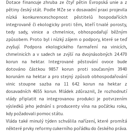
Dotace financuje zhruba ze čtyř pětin Evropská unie a z
pětiny český stát. Podle MZe se v dosavadní praxi projevila
nízká konkurenceschopnost pěstitelů hospodařících
integrovaně či ekologicky proti těm, kteří trvalé porosty,
tedy sady, vinice a chmelnice, obhospodařují běžným
způsobem. Proto byl i nízký zájem o podpory, které se teď
zvyšují. Podpora ekologického farmaření na vinicích,
chmelnicích a v sadech se zvýší na dvojnásobných 24.470
korun na hektar. Integrované pěstování ovoce bude
dotováno částkou 9857 korun proti současným 3940
korunám na hektar a pro stejný způsob obhospodařování
vinic stoupne sazba na 11 642 korun na hektar z
dosavadních 4655 korun. Mládek zdůraznil, že rozhodnutí
vlády připlatit na integrovanou produkci je potvrzením
výsledků jeho jednání s producenty vína na počátku roku,
kdy požadovali pomoc státu.
Vláda také minulý týden schválila nařízení, které promítá
některé prvky reformy cukerního pořádku do českého práva.