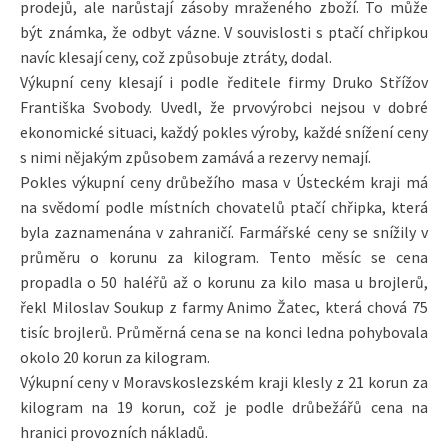
prodejů, ale narůstají zásoby mraženého zboží. To může
být známka, že odbyt vázne. V souvislosti s ptačí chřipkou
navíc klesají ceny, což způsobuje ztráty, dodal.
Výkupní ceny klesají i podle ředitele firmy Druko Střížov
Františka Svobody. Uvedl, že prvovýrobci nejsou v dobré
ekonomické situaci, každý pokles výroby, každé snížení ceny
s nimi nějakým způsobem zamává a rezervy nemají.
Pokles výkupní ceny drůbežího masa v Ústeckém kraji má
na svědomí podle místních chovatelů ptačí chřipka, která
byla zaznamenána v zahraničí. Farmářské ceny se snížily v
průměru o korunu za kilogram. Tento měsíc se cena
propadla o 50 haléřů až o korunu za kilo masa u brojlerů,
řekl Miloslav Soukup z farmy Animo Žatec, která chová 75
tisíc brojlerů. Průměrná cena se na konci ledna pohybovala
okolo 20 korun za kilogram.
Výkupní ceny v Moravskoslezském kraji klesly z 21 korun za
kilogram na 19 korun, což je podle drůbežářů cena na
hranici provozních nákladů.