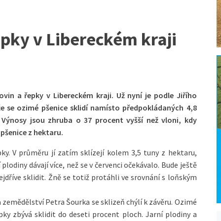
epky v Libereckém kraji
vin a řepky v Libereckém kraji. Už nyní je podle Jiřího
že se ozimé pšenice sklidí namísto předpokládaných 4,8
Výnosy jsou zhruba o 37 procent vyšší než vloni, kdy
 pšenice z hektaru.
ky. V průměru jí zatím sklízejí kolem 3,5 tuny z hektaru,
 plodiny dávají více, než se v červenci očekávalo. Bude ještě
jdříve sklidit. Žně se totiž protáhli ve srovnání s loňským
a zemědělství Petra Šourka se sklizeň chýlí k závěru. Ozimé
ky zbývá sklidit do deseti procent ploch. Jarní plodiny a