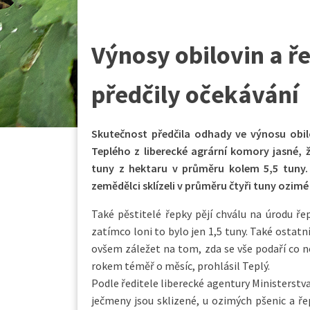
Výnosy obilovin a ř
předčily očekávání
Skutečnost předčila odhady ve výnosu obilo
Teplého z liberecké agrární komory jasné, 
tuny z hektaru v průměru kolem 5,5 tuny. 
zemědělci sklízeli v průměru čtyři tuny ozimé
Také pěstitelé řepky pějí chválu na úrodu řep
zatímco loni to bylo jen 1,5 tuny. Také ostatní
ovšem záležet na tom, zda se vše podaří co ne
rokem téměř o měsíc, prohlásil Teplý.
Podle ředitele liberecké agentury Ministerstv
ječmeny jsou sklizené, u ozimých pšenic a řep