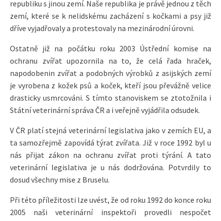
republiku s jinou zemí. Naše republika je právě jednou z těch
zemí, které se k nelidskému zacházení s kočkami a psy již
dříve vyjadřovaly a protestovaly na mezinárodní úrovni.
Ostatně již na počátku roku 2003 Ústřední komise na
ochranu zvířat upozornila na to, že celá řada hraček,
napodobenin zvířat a podobných výrobků z asijských zemí
je vyrobena z kožek psů a koček, kteří jsou převážně velice
drasticky usmrcováni. S tímto stanoviskem se ztotožnila i
Státní veterinární správa ČR a i veřejně vyjádřila odsudek.
V ČR platí stejná veterinární legislativa jako v zemích EU, a
ta samozřejmě zapovídá týrat zvířata. Již v roce 1992 byl u
nás přijat zákon na ochranu zvířat proti týrání. A tato
veterinární legislativa je u nás dodržována. Potvrdily to
dosud všechny mise z Bruselu.
Při této příležitosti lze uvést, že od roku 1992 do konce roku
2005 naši veterinární inspektoři provedli nespočet