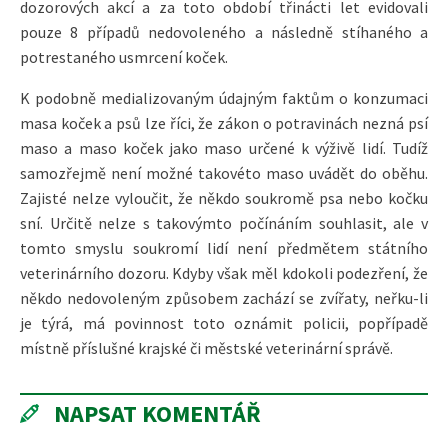
dozorových akcí a za toto období třinácti let evidovali
pouze 8 případů nedovoleného a následně stíhaného a
potrestaného usmrcení koček.
K podobně medializovaným údajným faktům o konzumaci
masa koček a psů lze říci, že zákon o potravinách nezná psí
maso a maso koček jako maso určené k výživě lidí. Tudíž
samozřejmě není možné takovéto maso uvádět do oběhu.
Zajisté nelze vyloučit, že někdo soukromě psa nebo kočku
sní. Určitě nelze s takovýmto počínáním souhlasit, ale v
tomto smyslu soukromí lidí není předmětem státního
veterinárního dozoru. Kdyby však měl kdokoli podezření, že
někdo nedovoleným způsobem zachází se zvířaty, neřku-li
je týrá, má povinnost toto oznámit policii, popřípadě
místně příslušné krajské či městské veterinární správě.
NAPSAT KOMENTÁŘ