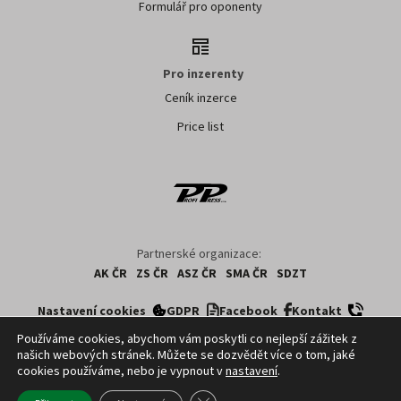
Formulář pro oponenty
Pro inzerenty
Ceník inzerce
Price list
Partnerské organizace:
AK ČR
ZS ČR
ASZ ČR
SMA ČR
SDZT
Nastavení cookies
GDPR
Facebook
Kontakt
Používáme cookies, abychom vám poskytli co nejlepší zážitek z
našich webových stránek. Můžete se dozvědět více o tom, jaké
Copyright ©
2026
ČTK. Profi Press, s.r.o. využívá zpravodajství z databází ČTK,
cookies používáme, nebo je vypnout v
nastavení
.
jejichž obsah je chráněn autorským zákonem. Přepis, šíření či další
zpřístupňování tohoto obsahu či jeho části veřejnosti, a to jakýmkoliv způsobem,
Zavřít cookie lištu GDPR