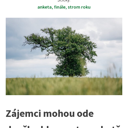
anketa
,
finále
,
strom roku
Zájemci mohou ode