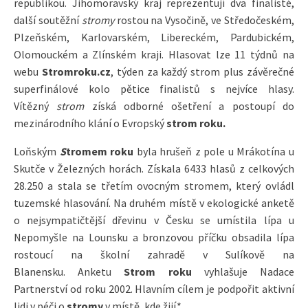
republikou. Jihomoravský kraj reprezentují dva finalisté,
další soutěžní
stromy
rostou na Vysočině, ve Středočeském,
Plzeňském, Karlovarském, Libereckém, Pardubickém,
Olomouckém a Zlínském kraji. Hlasovat lze 11 týdnů na
webu
Stromroku.cz
, týden za každý strom plus závěrečné
superfinálové kolo pětice finalistů s nejvíce hlasy.
Vítězný
strom
získá odborné ošetření a postoupí do
mezinárodního klání o Evropský
strom roku.
Loňským
S
tromem roku
byla hrušeň z pole u Mrákotína u
Skutče v Železných horách. Získala 6433 hlasů z celkových
28.250 a stala se třetím ovocným stromem, který ovládl
tuzemské hlasování. Na druhém místě v ekologické anketě
o nejsympatičtější dřevinu v Česku se umístila lípa u
Nepomyšle na Lounsku a bronzovou příčku obsadila lípa
rostoucí na školní zahradě v Sulíkově na
Blanensku. Anketu
Strom roku
vyhlašuje Nadace
Partnerství od roku 2002. Hlavním cílem je podpořit aktivní
lidi v péči o
stromy
v místě, kde žijí.*