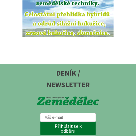
DENÍK /
NEWSLETTER
Přihlásit se k
odběru