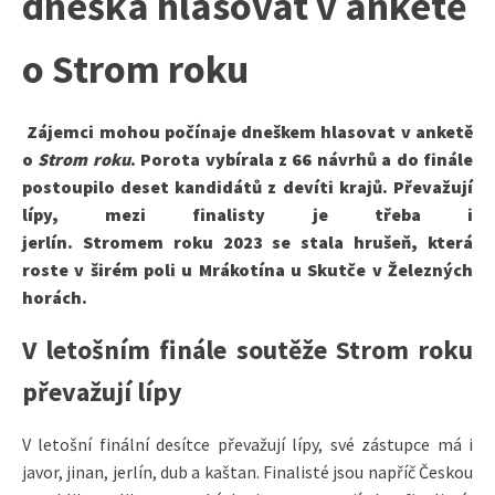
dneška hlasovat v anketě
o Strom roku
Zájemci mohou počínaje dneškem hlasovat v anketě
o
Strom
roku
. Porota vybírala z 66 návrhů a do finále
postoupilo deset kandidátů z devíti krajů. Převažují
lípy, mezi finalisty je třeba i
jerlín. Stromem roku 2023 se stala hrušeň, která
roste v širém poli u Mrákotína u Skutče v Železných
horách.
V letošním finále soutěže Strom roku
převažují lípy
V letošní finální desítce převažují lípy, své zástupce má i
javor, jinan, jerlín, dub a kaštan. Finalisté jsou napříč Českou