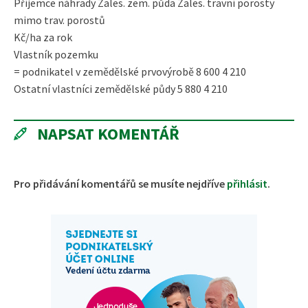
Příjemce náhrady Zales. zem. půda Zales. travní porosty
mimo trav. porostů
Kč/ha za rok
Vlastník pozemku
= podnikatel v zemědělské prvovýrobě 8 600 4 210
Ostatní vlastníci zemědělské půdy 5 880 4 210
NAPSAT KOMENTÁŘ
Pro přidávání komentářů se musíte nejdříve
přihlásit
.