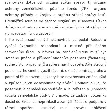
stanoviska dotčených orgánů státní správy, tj. orgánu
ochrany zemědělského půdního fondu (ZPF), orgánu
ochrany přírody a krajiny a orgánu státní správy lesů.
Předběžný souhlas od těchto orgánů musí žadatel získat
dříve, než objedná geometrické zaměření pozemku (úspora
v případě zamítnutí žádosti).
 Po vydání souhlasných stanovisek lze podat žádost o
vydání územního rozhodnutí u místně příslušného
stavebního úřadu. V návrhu na zahájení řízení musí být
uvedeno jméno a příjmení vlastníka pozemku (žadatele),
rodné číslo, případně IČ a adresa navrhovatele. Dále stručný
popis navrhovaného využití území, označení místa, druhu a
parcelní čísla pozemků, kterých se navrhovaná změna týká
a způsob jejich dosavadního využívání. Podmínkou je, že
pozemek je zemědělsky využíván a je zařazen v „Evidenci
využití zemědělské půdy“. V případě, že žadatel pozemky
dosud do Evidence nepřihlásil a zamýšlí žádat o podporu v
rámci opatření Lesnictví, musí provést ohlášení