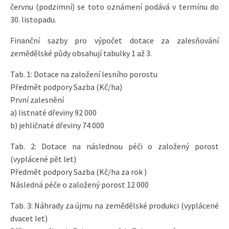
červnu (podzimní) se toto oznámení podává v termínu do
30. listopadu.
Finanční sazby pro výpočet dotace za zalesňování
zemědělské půdy obsahují tabulky 1 až 3.
Tab. 1: Dotace na založení lesního porostu
Předmět podpory Sazba (Kč/ha)
První zalesnění
a) listnaté dřeviny 92 000
b) jehličnaté dřeviny 74 000
Tab. 2: Dotace na následnou péči o založený porost
(vyplácené pět let)
Předmět podpory Sazba (Kč/ha za rok )
Následná péče o založený porost 12 000
Tab. 3: Náhrady za újmu na zemědělské produkci (vyplácené
dvacet let)