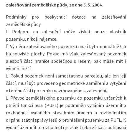
zalesňování zemědělské půdy, ze dne 5. 5. 2004.
Podmínky pro poskytnutí dotace na zalesňování
zemědělské půdy
 Podporu na zalesnění může získat pouze vlastník
pozemku, nikoli nájemce.
 Výměra zalesňovaného pozemku musí být minimálně 0,5
ha souvislé plochy. Pokud má však zalesňovaný pozemek
alespoň část hranice společnou s lesem, pak může mít i
výměru nižší.
 Pokud pozemek není samostatnou parcelou, ale jen její
částí, musí být provedeno geometrické zaměření a vytyčení
v terénu části pozemku navrhovaného k zalesnění.
 Převod zemědělského pozemku do pozemků určených k
plnění funkcí lesa (PUFL) je podmíněn vydáním územního
rozhodnutí vydaného stavebním úřadem a rozhodnutím
orgánu státní správy lesů o prohlášení pozemku za PUFL. K
vydání územního rozhodnutí je však třeba získat souhlasná