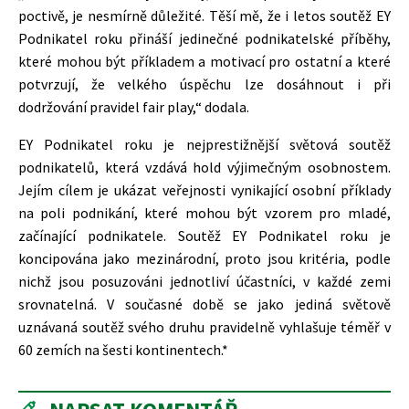
poctivě, je nesmírně důležité. Těší mě, že i letos soutěž EY
Podnikatel roku přináší jedinečné podnikatelské příběhy,
které mohou být příkladem a motivací pro ostatní a které
potvrzují, že velkého úspěchu lze dosáhnout i při
dodržování pravidel fair play,“ dodala.
EY Podnikatel roku je nejprestižnější světová soutěž
podnikatelů, která vzdává hold výjimečným osobnostem.
Jejím cílem je ukázat veřejnosti vynikající osobní příklady
na poli podnikání, které mohou být vzorem pro mladé,
začínající podnikatele. Soutěž EY Podnikatel roku je
koncipována jako mezinárodní, proto jsou kritéria, podle
nichž jsou posuzováni jednotliví účastníci, v každé zemi
srovnatelná. V současné době se jako jediná světově
uznávaná soutěž svého druhu pravidelně vyhlašuje téměř v
60 zemích na šesti kontinentech.*