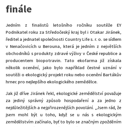
finále
Jedním z finalistů letošního ročníku soutěže EY
Podnikatel roku za Středočeský kraj byl i Otakar Jiránek,
ředitel a jednatel společnosti Country Life s. r. o. se sídlem
v Nenačovicích u Berouna, která je jedním z největších
obchodníků s produkty zdravé výživy v České republice a
producentem biopotravin. Tato ekofarma již získala
několik ocenění, jako bylo například čestné uznání v
soutěži o ekologický projekt roku nebo ocenění Bartákův
hrnec pro nejlepšího ekologického zemědělce.
Jak již dříve Jiránek řekl, ekologické zemědělství považuje
za jediný správný způsob hospodaření a za jedno z
nejdůležitějších a nejpřirozenějších povolání. „Jsem rád, že
jsem mohl být u toho, když se u nás s ekologickým
zemědělstvím začínalo, byť to bylo se značným zpožděním