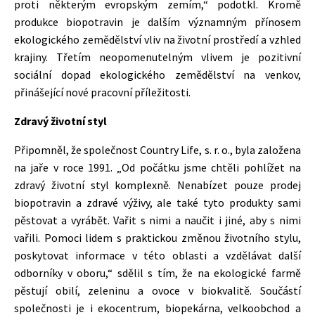
proti některým evropským zemím,“ podotkl. Kromě
produkce biopotravin je dalším významným přínosem
ekologického zemědělství vliv na životní prostředí a vzhled
krajiny. Třetím neopomenutelným vlivem je pozitivní
sociální dopad ekologického zemědělství na venkov,
přinášející nové pracovní příležitosti.
Zdravý životní styl
Připomněl, že společnost Country Life, s. r. o., byla založena
na jaře v roce 1991. „Od počátku jsme chtěli pohlížet na
zdravý životní styl komplexně. Nenabízet pouze prodej
biopotravin a zdravé výživy, ale také tyto produkty sami
pěstovat a vyrábět. Vařit s nimi a naučit i jiné, aby s nimi
vařili. Pomoci lidem s praktickou změnou životního stylu,
poskytovat informace v této oblasti a vzdělávat další
odborníky v oboru,“ sdělil s tím, že na ekologické farmě
pěstují obilí, zeleninu a ovoce v biokvalitě. Součástí
společnosti je i ekocentrum, biopekárna, velkoobchod a