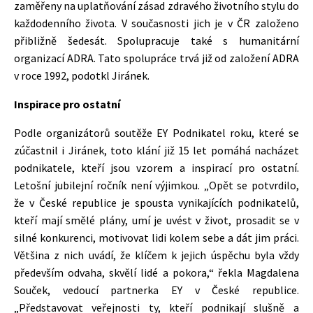
zaměřeny na uplatňování zásad zdravého životního stylu do
každodenního života. V současnosti jich je v ČR založeno
přibližně šedesát. Spolupracuje také s humanitární
organizací ADRA. Tato spolupráce trvá již od založení ADRA
v roce 1992, podotkl Jiránek.
Inspirace pro ostatní
Podle organizátorů soutěže EY Podnikatel roku, které se
zúčastnil i Jiránek, toto klání již 15 let pomáhá nacházet
podnikatele, kteří jsou vzorem a inspirací pro ostatní.
Letošní jubilejní ročník není výjimkou. „Opět se potvrdilo,
že v České republice je spousta vynikajících podnikatelů,
kteří mají smělé plány, umí je uvést v život, prosadit se v
silné konkurenci, motivovat lidi kolem sebe a dát jim práci.
Většina z nich uvádí, že klíčem k jejich úspěchu byla vždy
především odvaha, skvělí lidé a pokora,“ řekla Magdalena
Souček, vedoucí partnerka EY v České republice.
„Představovat veřejnosti ty, kteří podnikají slušně a