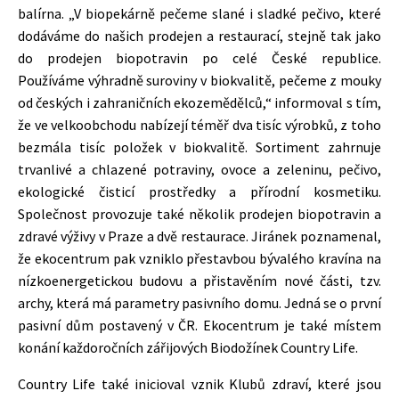
balírna. „V biopekárně pečeme slané i sladké pečivo, které
dodáváme do našich prodejen a restaurací, stejně tak jako
do prodejen biopotravin po celé České republice.
Používáme výhradně suroviny v biokvalitě, pečeme z mouky
od českých i zahraničních ekozemědělců,“ informoval s tím,
že ve velkoobchodu nabízejí téměř dva tisíc výrobků, z toho
bezmála tisíc položek v biokvalitě. Sortiment zahrnuje
trvanlivé a chlazené potraviny, ovoce a zeleninu, pečivo,
ekologické čisticí prostředky a přírodní kosmetiku.
Společnost provozuje také několik prodejen biopotravin a
zdravé výživy v Praze a dvě restaurace. Jiránek poznamenal,
že ekocentrum pak vzniklo přestavbou bývalého kravína na
nízkoenergetickou budovu a přistavěním nové části, tzv.
archy, která má parametry pasivního domu. Jedná se o první
pasivní dům postavený v ČR. Ekocentrum je také místem
konání každoročních zářijových Biodožínek Country Life.
Country Life také inicioval vznik Klubů zdraví, které jsou