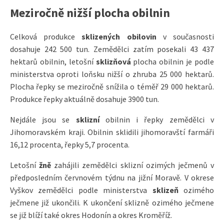
Meziročně nižší plocha obilnin
Celková produkce
sklizených
obilovin
v současnosti
dosahuje 242 500 tun. Zemědělci zatím posekali 43 437
hektarů obilnin, letošní
sklizňová
plocha obilnin je podle
ministerstva oproti loňsku nižší o zhruba 25 000 hektarů.
Plocha řepky se meziročně snížila o téměř 29 000 hektarů.
Produkce řepky aktuálně dosahuje 3900 tun.
Nejdále jsou se
sklizní
obilnin i řepky zemědělci v
Jihomoravském kraji. Obilnin sklidili jihomoravští farmáři
16,12 procenta, řepky 5,7 procenta.
Letošní
žně
zahájili zemědělci sklizní ozimých ječmenů v
předposledním červnovém týdnu na jižní Moravě. V okrese
Vyškov zemědělci podle ministerstva
sklizeň
ozimého
ječmene již ukončili. K ukončení sklizně ozimého ječmene
se již blíží také okres Hodonín a okres Kroměříž.