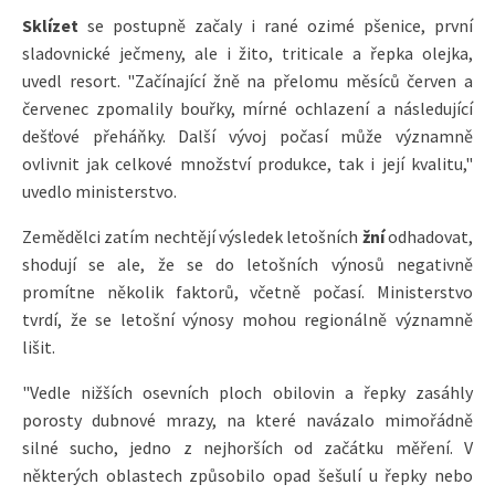
Sklízet
se postupně začaly i rané ozimé pšenice, první
sladovnické ječmeny, ale i žito, triticale a řepka olejka,
uvedl resort. "Začínající žně na přelomu měsíců červen a
červenec zpomalily bouřky, mírné ochlazení a následující
dešťové přeháňky. Další vývoj počasí může významně
ovlivnit jak celkové množství produkce, tak i její kvalitu,"
uvedlo ministerstvo.
Zemědělci zatím nechtějí výsledek letošních
žní
odhadovat,
shodují se ale, že se do letošních výnosů negativně
promítne několik faktorů, včetně počasí. Ministerstvo
tvrdí, že se letošní výnosy mohou regionálně významně
lišit.
"Vedle nižších osevních ploch obilovin a řepky zasáhly
porosty dubnové mrazy, na které navázalo mimořádně
silné sucho, jedno z nejhorších od začátku měření. V
některých oblastech způsobilo opad šešulí u řepky nebo