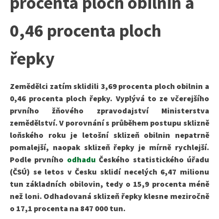
procenta ploch obilnin a
0,46 procenta ploch
řepky
Zemědělci zatím sklidili 3,69 procenta ploch obilnin a
0,46 procenta ploch řepky. Vyplývá to ze včerejšího
prvního žňového zpravodajství Ministerstva
zemědělství. V porovnání s průběhem postupu sklizně
loňského roku je letošní sklizeň obilnin nepatrně
pomalejší, naopak sklizeň řepky je mírně rychlejší.
Podle prvního
odhadu
Českého statistického úřadu
(ČSÚ) se letos v Česku sklidí necelých 6,47 milionu
tun základních obilovin, tedy o 15,9 procenta méně
než loni. Odhadovaná sklizeň řepky klesne meziročně
o 17,1 procenta na 847 000 tun.