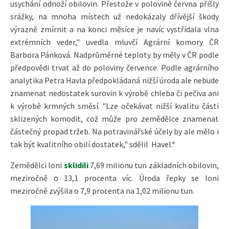
usychání odnoží obilovin. Přestože v polovině června přišly
srážky, na mnoha místech už nedokázaly dřívější škody
výrazně zmírnit a na konci měsíce je navíc vystřídala vlna
extrémních veder," uvedla mluvčí Agrární komory ČR
Barbora Pánková. Nadprůměrné teploty by měly v ČR podle
předpovědi trvat až do poloviny července. Podle agrárního
analytika Petra Havla předpokládaná nižší úroda ale nebude
znamenat nedostatek surovin k výrobě chleba či pečiva ani
k výrobě krmných směsí. "Lze očekávat nižší kvalitu části
sklizených komodit, což může pro zemědělce znamenat
částečný propad tržeb. Na potravinářské účely by ale mělo i
tak být kvalitního obilí dostatek," sdělil Havel.*
Zemědělci loni
sklidili
7,69 milionu tun základních obilovin,
meziročně o 13,1 procenta víc. Úroda řepky se loni
meziročně zvýšila o 7,9 procenta na 1,02 milionu tun.