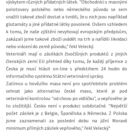
výskytem různých přídatných látek. "Obchodníci s masnými
polotovary polského nebo německého původu se sem
snažili takové zboží dostat a tvrdili, že u nich jsou například
glutamáty a jiné přídatné látky povolené. Ovšem vzhledem
k tomu, že naše zjištění nevyhovují evropským předpisům,
zakázali jsme takové zboží uvádět na trh a nařídili likvidaci
nebo vrácení do země původu," řekl Velecký.
Veterináři mají o zásilkách živočišných produktů z jiných
členských zemí EU přehled díky tomu, že každý příjemce z
Česka je musí hlásit on-line s předstihem 24 hodin do
informačního systému Státní veterinární správy.
Zatímco u hovězího masa není pro spotřebitele problém
sehnat jako alternativu české maso, které je pod
veterinární kontrolou "od chovu po vidličku", u vepřového je
to složitější. Česko není v produkci soběstačné. "Největší
počet zásilek je z Belgie, Španělska a Německa. Z Polska
jsme zaznamenali za poslední dobu na jižní Moravě
minimum přímých zásilek vepřového," řekl Velecký.*