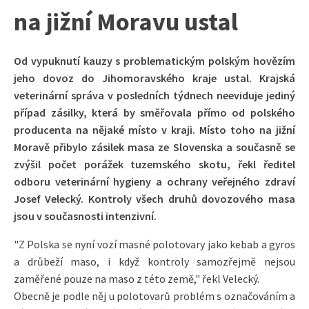
na jižní Moravu ustal
Od vypuknutí kauzy s problematickým polským hovězím
jeho dovoz do Jihomoravského kraje ustal. Krajská
veterinární správa v posledních týdnech neeviduje jediný
případ zásilky, která by směřovala přímo od polského
producenta na nějaké místo v kraji. Místo toho na jižní
Moravě přibylo zásilek masa ze Slovenska a současně se
zvýšil počet porážek tuzemského skotu, řekl ředitel
odboru veterinární hygieny a ochrany veřejného zdraví
Josef Velecký. Kontroly všech druhů dovozového masa
jsou v současnosti intenzivní.
"Z Polska se nyní vozí masné polotovary jako kebab a gyros
a drůbeží maso, i když kontroly samozřejmě nejsou
zaměřené pouze na maso z této země," řekl Velecký.
Obecně je podle něj u polotovarů problém s označováním a