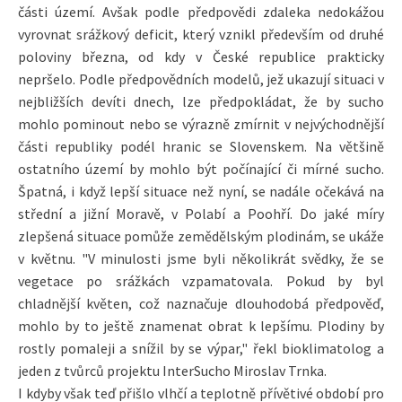
části území. Avšak podle předpovědi zdaleka nedokážou
vyrovnat srážkový deficit, který vznikl především od druhé
poloviny března, od kdy v České republice prakticky
nepršelo. Podle předpovědních modelů, jež ukazují situaci v
nejbližších devíti dnech, lze předpokládat, že by sucho
mohlo pominout nebo se výrazně zmírnit v nejvýchodnější
části republiky podél hranic se Slovenskem. Na většině
ostatního území by mohlo být počínající či mírné sucho.
Špatná, i když lepší situace než nyní, se nadále očekává na
střední a jižní Moravě, v Polabí a Poohří. Do jaké míry
zlepšená situace pomůže zemědělským plodinám, se ukáže
v květnu. "V minulosti jsme byli několikrát svědky, že se
vegetace po srážkách vzpamatovala. Pokud by byl
chladnější květen, což naznačuje dlouhodobá předpověď,
mohlo by to ještě znamenat obrat k lepšímu. Plodiny by
rostly pomaleji a snížil by se výpar," řekl bioklimatolog a
jeden z tvůrců projektu InterSucho Miroslav Trnka.
I kdyby však teď přišlo vlhčí a teplotně přívětivé období pro