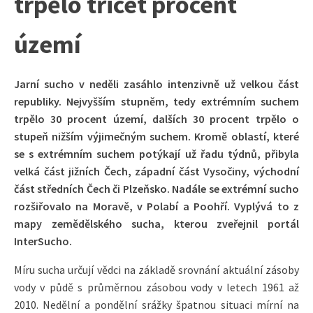
trpělo třicet procent
území
Jarní sucho v neděli zasáhlo intenzivně už velkou část
republiky. Nejvyšším stupněm, tedy extrémním suchem
trpělo 30 procent území, dalších 30 procent trpělo o
stupeň nižším výjimečným suchem. Kromě oblastí, které
se s extrémním suchem potýkají už řadu týdnů, přibyla
velká část jižních Čech, západní část Vysočiny, východní
část středních Čech či Plzeňsko. Nadále se extrémní sucho
rozšiřovalo na Moravě, v Polabí a Poohří. Vyplývá to z
mapy zemědělského sucha, kterou zveřejnil portál
InterSucho.
Míru sucha určují vědci na základě srovnání aktuální zásoby
vody v půdě s průměrnou zásobou vody v letech 1961 až
2010. Nedělní a pondělní srážky špatnou situaci mírní na