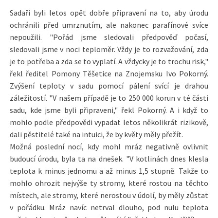
Sadaři byli letos opět dobře připravení na to, aby úrodu
ochránili před umrznutím, ale nakonec parafínové svíce
nepoužili. "Pořád jsme sledovali předpověď počasí,
sledovali jsme v noci teploměr. Vždy je to rozvažování, zda
je to potřeba a zda se to vyplatí. A vždycky je to trochu risk,"
řekl ředitel Pomony Těšetice na Znojemsku Ivo Pokorný.
Zvýšení teploty v sadu pomocí pálení svící je drahou
záležitostí. "V našem případě je to 250 000 korun v té části
sadu, kde jsme byli připraveni," řekl Pokorný. A i když to
mohlo podle předpovědi vypadat letos několikrát rizikově,
dali pěstitelé také na intuici, že by květy měly přežít.
Možná poslední nocí, kdy mohl mráz negativně ovlivnit
budoucí úrodu, byla ta na dnešek. "V kotlinách dnes klesla
teplota k minus jednomu a až minus 1,5 stupně. Takže to
mohlo ohrozit nejvýše ty stromy, které rostou na těchto
místech, ale stromy, které nerostou v údolí, by měly zůstat
v pořádku. Mráz navíc netrval dlouho, pod nulu teplota