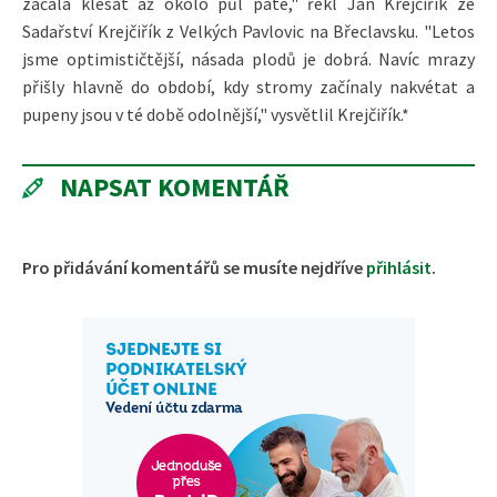
začala klesat až okolo půl páté," řekl Jan Krejčiřík ze
Sadařství Krejčiřík z Velkých Pavlovic na Břeclavsku. "Letos
jsme optimističtější, násada plodů je dobrá. Navíc mrazy
přišly hlavně do období, kdy stromy začínaly nakvétat a
pupeny jsou v té době odolnější," vysvětlil Krejčiřík.*
NAPSAT KOMENTÁŘ
Pro přidávání komentářů se musíte nejdříve
přihlásit
.