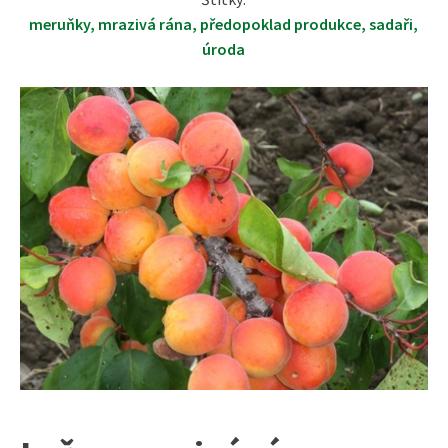
meruňky
,
mrazivá rána
,
předopoklad produkce
,
sadaři
,
úroda