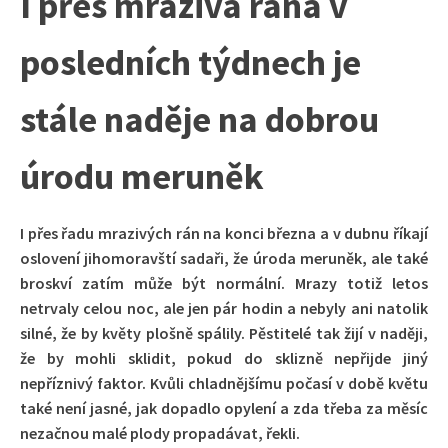
I přes mrazivá rána v
posledních týdnech je
stále naděje na dobrou
úrodu meruněk
I přes řadu mrazivých rán na konci března a v dubnu říkají
oslovení jihomoravští sadaři, že úroda meruněk, ale také
broskví zatím může být normální. Mrazy totiž letos
netrvaly celou noc, ale jen pár hodin a nebyly ani natolik
silné, že by květy plošně spálily. Pěstitelé tak žijí v naději,
že by mohli sklidit, pokud do sklizně nepřijde jiný
nepříznivý faktor. Kvůli chladnějšímu počasí v době květu
také není jasné, jak dopadlo opylení a zda třeba za měsíc
nezačnou malé plody propadávat, řekli.