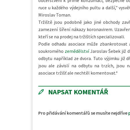
občerstvení k přímé konzumaci, bezpečné od
ruce u každého výdejního pultu a další," vysv
Miroslav Toman.
Tržiště jsou podobně jako jiné obchody zav
zamezení šíření nákazy koronavirem. Uzavření
kteří se na prodej na tržištích specializovali.
Podle odhadu asociace může zbankrotovat a
soukromého
zemědělství
Jaroslav Šebek již d
odbytu například ze dvora. Tuto výjimku již d
jsou ale závislí na odbytu na trzích, jsou
asociace tržišť ale nechtěl komentovat.*
NAPSAT KOMENTÁŘ
Pro přidávání komentářů se musíte nejdříve