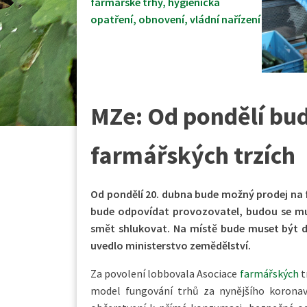
farmářské trhy
,
hygienická
opatření
,
obnovení
,
vládní nařízení
MZe: Od pondělí bu
farmářských trzích
Od pondělí 20. dubna bude možný prodej na 
bude odpovídat provozovatel, budou se mu
smět shlukovat. Na místě bude muset být d
uvedlo ministerstvo zemědělství.
Za povolení lobbovala Asociace
farmářských
t
model fungování trhů za nynějšího koronavi