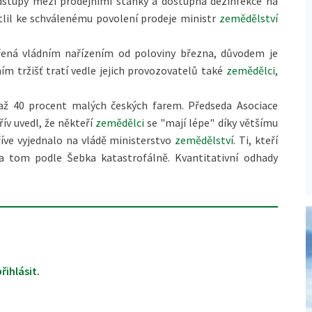
stupy mezi prodejními stánky a dostupná dezinfekce na
ětlil ke schválenému povolení prodeje ministr
zemědělství
řená vládním nařízením od poloviny března, důvodem je
m tržišť tratí vedle jejich provozovatelů také
zemědělci
,
ž 40 procent malých českých farem. Předseda Asociace
řív uvedl, že někteří
zemědělci
se "mají lépe" díky většímu
říve vyjednalo na vládě ministerstvo
zemědělství
. Ti, kteří
 na tom podle Šebka katastrofálně. Kvantitativní odhady
přihlásit
.