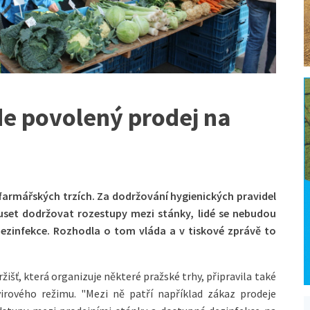
de povolený prodej na
farmářských trzích. Za dodržování hygienických pravidel
set dodržovat rozestupy mezi stánky, lidé se nebudou
ezinfekce. Rozhodla o tom vláda a v tiskové zprávě to
ržišť, která organizuje některé pražské trhy, připravila také
rového režimu. "Mezi ně patří například zákaz prodeje