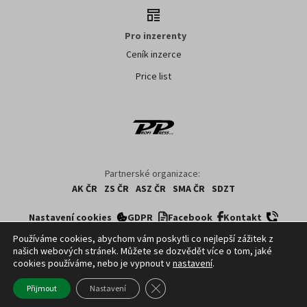
Pro inzerenty
Ceník inzerce
Price list
Partnerské organizace:
AK ČR
ZS ČR
ASZ ČR
SMA ČR
SDZT
Nastavení cookies
GDPR
Facebook
Kontakt
Používáme cookies, abychom vám poskytli co nejlepší zážitek z
našich webových stránek. Můžete se dozvědět více o tom, jaké
Copyright ©
2026
ČTK. Profi Press, s.r.o. využívá zpravodajství z databází ČTK,
cookies používáme, nebo je vypnout v
nastavení
.
jejichž obsah je chráněn autorským zákonem. Přepis, šíření či další
zpřístupňování tohoto obsahu či jeho části veřejnosti, a to jakýmkoliv způsobem,
Zavřít cookie lištu GDPR
Přijmout
Nastavení
je bez předchozího souhlasu ČTK výslovně zakázáno.