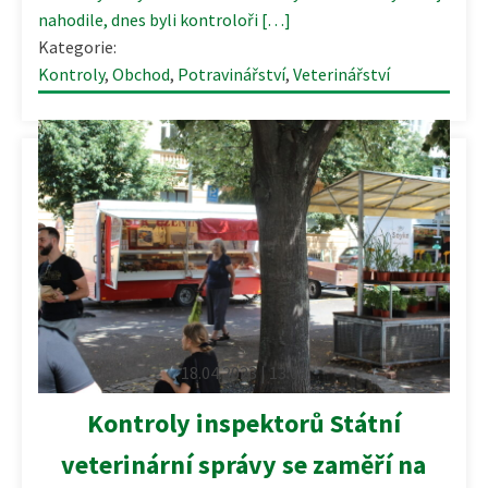
nahodile, dnes byli kontroloři […]
Kategorie:
Kontroly
,
Obchod
,
Potravinářství
,
Veterinářství
18.04.2023 | 13:03
Kontroly inspektorů Státní
veterinární správy se zaměří na