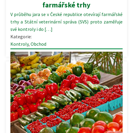
farmářské trhy
V průběhu jara se v České republice otevírají farmářské
trhy a Státní veterinární správa (SVS) proto zaměřuje
své kontroly i do […]
Kategorie:
Kontroly
,
Obchod
11.04.2023 | 08:02