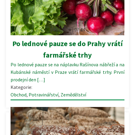
14.01.2025 | 07:44
Po lednové pauze se do Prahy vrátí
farmářské trhy
Po lednové pauze se na náplavku Rašínova nábřeží a na
Kubánské náměstí v Praze vrátí farmářské trhy. První
prodejní den […]
Kategorie:
Obchod
,
Potravinářství
,
Zemědělství