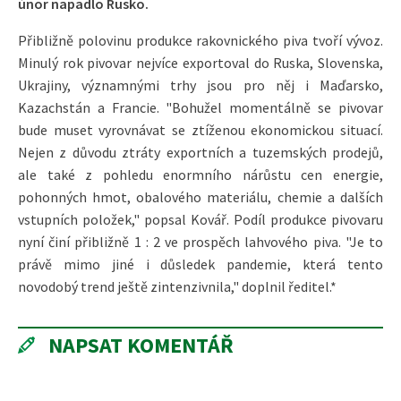
únor napadlo Rusko.
Přibližně polovinu produkce rakovnického piva tvoří vývoz.
Minulý rok pivovar nejvíce exportoval do Ruska, Slovenska,
Ukrajiny, významnými trhy jsou pro něj i Maďarsko,
Kazachstán a Francie. "Bohužel momentálně se pivovar
bude muset vyrovnávat se ztíženou ekonomickou situací.
Nejen z důvodu ztráty exportních a tuzemských prodejů,
ale také z pohledu enormního nárůstu cen energie,
pohonných hmot, obalového materiálu, chemie a dalších
vstupních položek," popsal Kovář. Podíl produkce pivovaru
nyní činí přibližně 1 : 2 ve prospěch lahvového piva. "Je to
právě mimo jiné i důsledek pandemie, která tento
novodobý trend ještě zintenzivnila," doplnil ředitel.*
NAPSAT KOMENTÁŘ