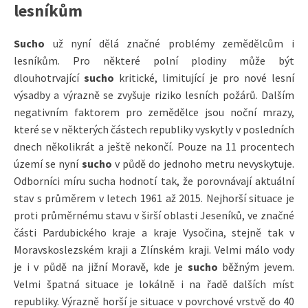
lesníkům
Sucho
už nyní dělá značné problémy zemědělcům i
lesníkům. Pro některé polní plodiny může být
dlouhotrvající
sucho
kritické, limitující je pro nové lesní
výsadby a výrazně se zvyšuje riziko lesních požárů. Dalším
negativním faktorem pro zemědělce jsou noční mrazy,
které se v některých částech republiky vyskytly v posledních
dnech několikrát a ještě nekončí. Pouze na 11 procentech
území se nyní
sucho
v půdě do jednoho metru nevyskytuje.
Odborníci míru sucha hodnotí tak, že porovnávají aktuální
stav s průměrem v letech 1961 až 2015. Nejhorší situace je
proti průměrnému stavu v širší oblasti Jeseníků, ve značné
části Pardubického kraje a kraje Vysočina, stejně tak v
Moravskoslezském kraji a Zlínském kraji. Velmi málo vody
je i v půdě na jižní Moravě, kde je
sucho
běžným jevem.
Velmi špatná situace je lokálně i na řadě dalších míst
republiky. Výrazně horší je situace v povrchové vrstvě do 40