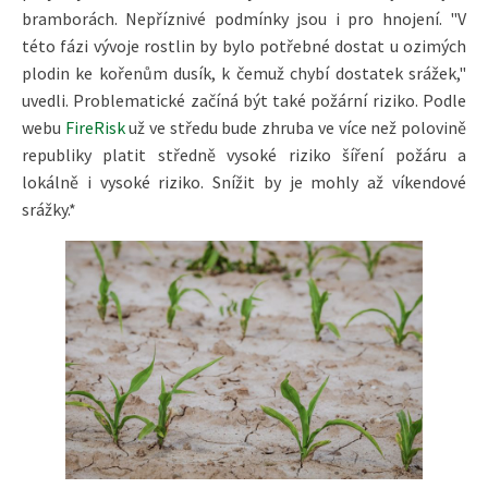
bramborách. Nepříznivé podmínky jsou i pro hnojení. "V
této fázi vývoje rostlin by bylo potřebné dostat u ozimých
plodin ke kořenům dusík, k čemuž chybí dostatek srážek,"
uvedli. Problematické začíná být také požární riziko. Podle
webu
FireRisk
už ve středu bude zhruba ve více než polovině
republiky platit středně vysoké riziko šíření požáru a
lokálně i vysoké riziko. Snížit by je mohly až víkendové
srážky.*