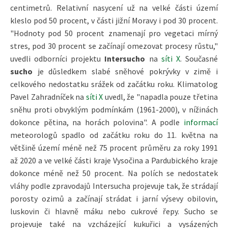
centimetrů. Relativní nasycení už na velké části území
kleslo pod 50 procent, v části jižní Moravy i pod 30 procent.
"Hodnoty pod 50 procent znamenají pro vegetaci mírný
stres, pod 30 procent se začínají omezovat procesy růstu,"
uvedli odborníci projektu
Intersucho
na
síti X
. Současné
sucho
je důsledkem slabé sněhové pokrývky v zimě i
celkového nedostatku srážek od začátku roku. Klimatolog
Pavel Zahradníček na
síti X
uvedl, že "napadla pouze třetina
sněhu proti obvyklým podmínkám (1961-2000), v nížinách
dokonce pětina, na horách polovina". A podle
informací
meteorologů spadlo od začátku roku do 11. května na
většině území méně než 75 procent průměru za roky 1991
až 2020 a ve velké části kraje Vysočina a Pardubického kraje
dokonce méně než 50 procent. Na polích se nedostatek
vláhy podle zpravodajů Intersucha projevuje tak, že strádají
porosty ozimů a začínají strádat i jarní výsevy obilovin,
luskovin či hlavně máku nebo cukrové řepy. Sucho se
projevuje také na vzcházející kukuřici a vysázených