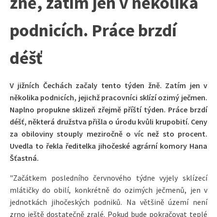
žně, zatím jen v několika
podnicích. Práce brzdí
déšť
V jižních Čechách začaly tento týden žně. Zatím jen v
několika podnicích, jejichž pracovníci sklízí ozimý ječmen.
Naplno propukne sklizeň zřejmě příští týden. Práce brzdí
déšť, některá družstva přišla o úrodu kvůli krupobití. Ceny
za obiloviny stouply meziročně o víc než sto procent.
Uvedla to řekla ředitelka jihočeské agrární komory Hana
Šťastná.
"Začátkem posledního červnového týdne vyjely sklízecí
mlátičky do obilí, konkrétně do ozimých ječmenů, jen v
jednotkách jihočeských podniků. Na většině území není
zrno ještě dostatečně zralé. Pokud bude pokračovat teplé