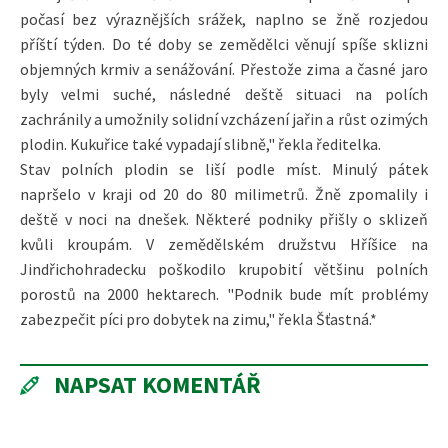
počasí bez výraznějších srážek, naplno se žně rozjedou
příští týden. Do té doby se zemědělci věnují spíše sklizni
objemných krmiv a senážování. Přestože zima a časné jaro
byly velmi suché, následné deště situaci na polích
zachránily a umožnily solidní vzcházení jařin a růst ozimých
plodin. Kukuřice také vypadají slibně," řekla ředitelka.
Stav polních plodin se liší podle míst. Minulý pátek
napršelo v kraji od 20 do 80 milimetrů. Žně zpomalily i
deště v noci na dnešek. Některé podniky přišly o sklizeň
kvůli kroupám. V zemědělském družstvu Hříšice na
Jindřichohradecku poškodilo krupobití většinu polních
porostů na 2000 hektarech. "Podnik bude mít problémy
zabezpečit píci pro dobytek na zimu," řekla Šťastná.*
NAPSAT KOMENTÁŘ