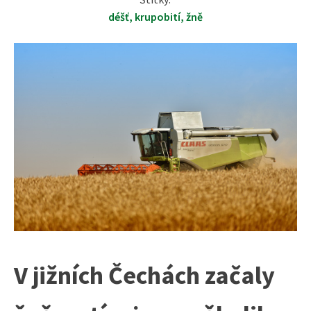
déšť
,
krupobití
,
žně
V jižních Čechách začaly