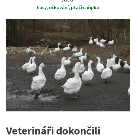
husy
,
očkování
,
ptačí chřipka
Veterináři dokončili