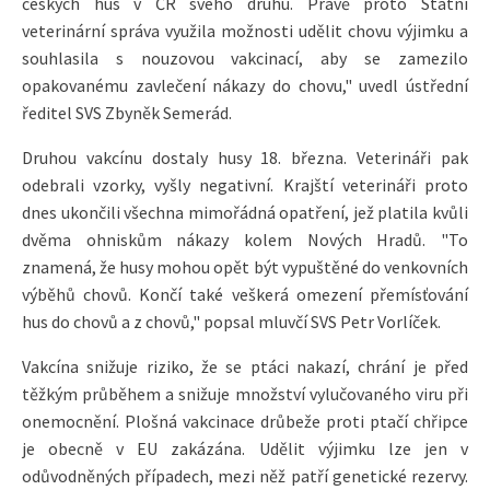
českých hus v ČR svého druhu. Právě proto Státní
veterinární správa využila možnosti udělit chovu výjimku a
souhlasila s nouzovou vakcinací, aby se zamezilo
opakovanému zavlečení nákazy do chovu," uvedl ústřední
ředitel SVS Zbyněk Semerád.
Druhou vakcínu dostaly husy 18. března. Veterináři pak
odebrali vzorky, vyšly negativní. Krajští veterináři proto
dnes ukončili všechna mimořádná opatření, jež platila kvůli
dvěma ohniskům nákazy kolem Nových Hradů. "To
znamená, že husy mohou opět být vypuštěné do venkovních
výběhů chovů. Končí také veškerá omezení přemísťování
hus do chovů a z chovů," popsal mluvčí SVS Petr Vorlíček.
Vakcína snižuje riziko, že se ptáci nakazí, chrání je před
těžkým průběhem a snižuje množství vylučovaného viru při
onemocnění. Plošná vakcinace drůbeže proti ptačí chřipce
je obecně v EU zakázána. Udělit výjimku lze jen v
odůvodněných případech, mezi něž patří genetické rezervy.