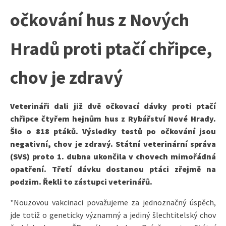
očkování hus z Nových
Hradů proti ptačí chřipce,
chov je zdravý
Veterináři dali již dvě očkovací dávky proti ptačí
chřipce čtyřem hejnům hus z Rybářství Nové Hrady.
Šlo o 818 ptáků. Výsledky testů po očkování jsou
negativní, chov je zdravý. Státní veterinární správa
(SVS) proto 1. dubna ukončila v chovech mimořádná
opatření. Třetí dávku dostanou ptáci zřejmě na
podzim. Řekli to zástupci veterinářů.
"Nouzovou vakcinaci považujeme za jednoznačný úspěch,
jde totiž o geneticky významný a jediný šlechtitelský chov