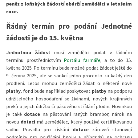
peněz z loňských žádostí obdrží zemědělci v letošním
roce.
Řádný termín pro podání Jednotné
žádosti je do 15. května
Jednotnou žádost
musí zemědělci podat v řádném
termínu prostřednictvím
Portálu farmáře
, a to do 15.
května 2025. Po termínu bude možné podat žádost ještě do
9. června 2025, ale se sankcí jedno procento za každý den
prodlení. Letos mohou zemědělci žádat o některé nové
platby
, fond bude například poskytovat
platby
na podporu
udržitelného hospodaření se živinami, nových krajinných
prvků a jejich údržbu či pásového střídání plodin. Novinkou
je také
dotace
na pěstování raných brambor, nárok na
novou
dotaci
má zemědělec, který používá certifikovanou
sadbu. Pravidla pro získání
dotace
zároveň stanovují
podmínky pro používání hnojiv a přípravků na ochranu