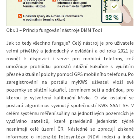
Obr. 1 – Princip fungování nástroje DMM Tool
Jak to tedy všechno funguje? Celý nástroj je pro uživatele
velmi přívětivý a jednoduchý v ovládání a od roku 2021 je
rovněž k dispozici i verze pro mobilní telefony, což
umožňuje prohlídku porostů silážní kukuřice s využitím
přesné aktuální polohy pomocí GPS mobilního telefonu. Po
zaregistrování na portálu myKWS uživatel vloží své
pozemky se silážní kukuřicí, termínem setí a odrůdou, pro
kterou je vytvořená kalibrační křivka. O vše ostatní se
postará algoritmus vyvinutý společností KWS SAAT SE. V
celém systému měření sušiny na jednotlivých pozemcích je
využíváno satelitů, které pravidelně jedenkrát týdně
nasnímají celé území ČR. Následně se zpracují získané
informace o intenzitě fotosyntézy (NDVI index) a index