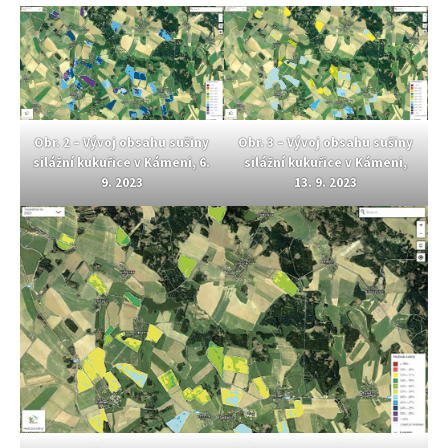
Obr. 2 – Vývoj obsahu sušiny
Obr. 3 – Vývoj obsahu sušiny
silážní kukuřice v Kámeni, 6.
silážní kukuřice v Kámeni,
9. 2023
13. 9. 2023