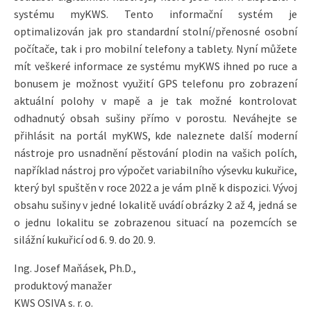
systému myKWS. Tento informační systém je
optimalizován jak pro standardní stolní/přenosné osobní
počítače, tak i pro mobilní telefony a tablety. Nyní můžete
mít veškeré informace ze systému myKWS ihned po ruce a
bonusem je možnost využití GPS telefonu pro zobrazení
aktuální polohy v mapě a je tak možné kontrolovat
odhadnutý obsah sušiny přímo v porostu. Neváhejte se
přihlásit na portál myKWS, kde naleznete další moderní
nástroje pro usnadnění pěstování plodin na vašich polích,
například nástroj pro výpočet variabilního výsev­ku kukuřice,
který byl spuštěn v roce 2022 a je vám plně k dispozici. Vývoj
obsahu sušiny v jedné lokalitě uvádí obrázky 2 až 4, jedná se
o jednu lokalitu se zobrazenou situací na pozemcích se
silážní kukuřicí od 6. 9. do 20. 9.
Ing. Josef Maňásek, Ph.D.,
produktový manažer
KWS OSIVA s. r. o.