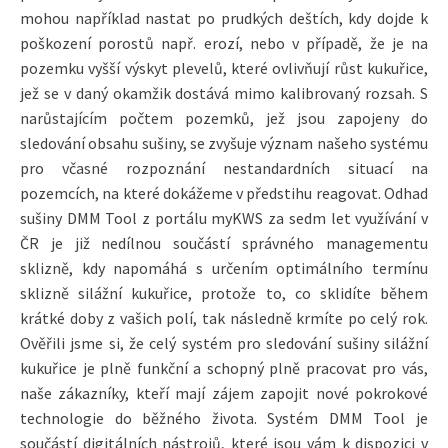
mohou například nastat po prudkých deštích, kdy dojde k
poškození porostů např. erozí, nebo v případě, že je na
pozemku vyšší výskyt plevelů, které ovlivňují růst kukuřice,
jež se v daný okamžik dostává mimo kalibrovaný rozsah. S
narůstajícím počtem pozemků, jež jsou zapojeny do
sledování obsahu sušiny, se zvyšuje význam našeho systému
pro včasné rozpoznání nestandardních situací na
pozemcích, na které dokážeme v předstihu reagovat. Odhad
sušiny DMM Tool z portálu myKWS za sedm let využívání v
ČR je již nedílnou součástí správného managementu
sklizně, kdy napomáhá s určením optimálního termínu
sklizně silážní kukuřice, protože to, co sklidíte během
krátké doby z vašich polí, tak následně krmíte po celý rok.
Ověřili jsme si, že celý systém pro sledování sušiny silážní
kukuřice je plně funkční a schopný plně pracovat pro vás,
naše zákazníky, kteří mají zájem zapojit nové pokrokové
technologie do běžného života. Systém DMM Tool je
součástí digitálních nástrojů, které jsou vám k dispozici v