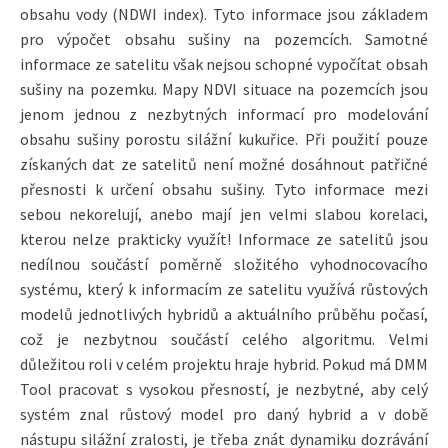
obsahu vody (NDWI index). Tyto informace jsou základem
pro výpočet obsahu sušiny na pozemcích. Samotné
informace ze satelitu však nejsou schopné vypočítat obsah
sušiny na pozemku. Mapy NDVI situace na pozemcích jsou
jenom jednou z nezbytných informací pro modelování
obsahu sušiny porostu silážní kukuřice. Při použití pouze
získaných dat ze satelitů není možné dosáhnout patřičné
přesnosti k určení obsahu sušiny. Tyto informace mezi
sebou nekorelují, anebo mají jen velmi slabou korelaci,
kterou nelze prakticky využít! Informace ze satelitů jsou
nedílnou součástí poměrně složitého vyhodnocovacího
systému, který k informacím ze satelitu využívá růstových
modelů jednotlivých hybridů a aktuálního průběhu počasí,
což je nezbytnou součástí celého algoritmu. Velmi
důležitou roli v celém projektu hraje hybrid. Pokud má DMM
Tool pracovat s vysokou přesností, je nezbytné, aby celý
systém znal růstový model pro daný hybrid a v době
nástupu silážní zralosti, je třeba znát dynamiku dozrávání