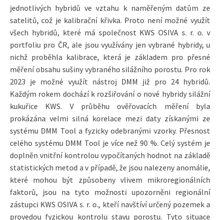
jednotlivých hybridů ve vztahu k naměřeným datům ze
satelitů, což je kalibrační křivka. Proto není možné využít
všech hybridů, které má společnost KWS OSIVA s. r. o. v
portfoliu pro ČR, ale jsou využívány jen vybrané hybridy, u
nichž proběhla kalibrace, která je základem pro přesné
měření obsahu sušiny vybraného silážního porostu. Pro rok
2023 je možné využít nástroj DMM již pro 24 hybridů.
Každým rokem dochází k rozšiřování o nové hybridy silážní
kukuřice KWS. V průběhu ověřovacích měření byla
prokázána velmi silná korelace mezi daty získanými ze
systému DMM Tool a fyzicky odebranými vzorky. Přesnost
celého systému DMM Tool je více než 90 %. Celý systém je
doplněn vnitřní kontrolou vypočítaných hodnot na základě
statistických metod a v případě, že jsou nalezeny anomálie,
které mohou být způsobeny vlivem mikroregionálních
faktorů, jsou na tyto možnosti upozorněni regionální
zástupci KWS OSIVA s. r. o., kteří navštíví určený pozemek a
provedou fyzickou kontrolu stavu porostu. Tyto situace