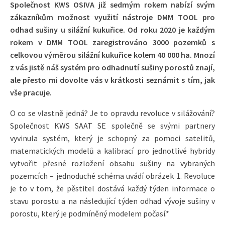
Společnost KWS OSIVA již sedmým rokem nabízí svým
zákazníkům možnost využití nástroje DMM TOOL pro
odhad sušiny u silážní kukuřice. Od roku 2020 je každým
rokem v DMM TOOL zaregistrováno 3000 pozemků s
celkovou výměrou silážní kukuřice kolem 40 000 ha. Mnozí
z vás jistě náš systém pro odhadnutí sušiny porostů znají,
ale přesto mi dovolte vás v krátkosti seznámit s tím, jak
vše pracuje.
O co se vlastně jedná? Je to opravdu revoluce v silážování?
Společnost KWS SAAT SE společně se svými partnery
vyvinula systém, který je schopný za pomoci satelitů,
matematických modelů a kalibrací pro jednotlivé hybridy
vytvořit přesné rozložení obsahu sušiny na vybraných
pozemcích – jednoduché schéma uvádí obrázek 1. Revoluce
je to v tom, že pěstitel dostává každý týden informace o
stavu porostu a na následující týden odhad vývoje sušiny v
porostu, který je podmíněný modelem počasí.*