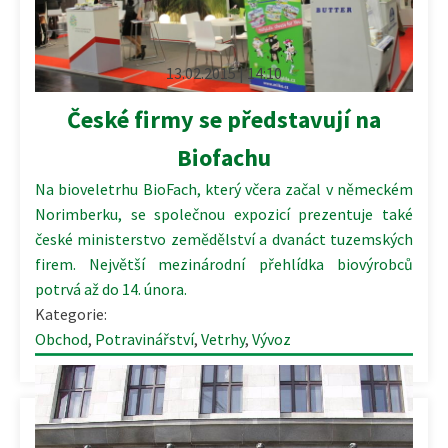
13.02.2015 | 14:10
České firmy se představují na
Biofachu
Na bioveletrhu BioFach, který včera začal v německém
Norimberku, se společnou expozicí prezentuje také
české ministerstvo zemědělství a dvanáct tuzemských
firem. Největší mezinárodní přehlídka biovýrobců
potrvá až do 14. února.
Kategorie:
Obchod
,
Potravinářství
,
Vetrhy
,
Vývoz