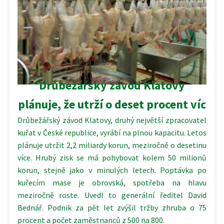
04.11.2015 | 16:05
Drůbežářský závod Klatovy
plánuje, že utrží o deset procent víc
Drůbežářský závod Klatovy, druhý největší zpracovatel
kuřat v České republice, vyrábí na plnou kapacitu. Letos
plánuje utržit 2,2 miliardy korun, meziročně o desetinu
více. Hrubý zisk se má pohybovat kolem 50 milionů
korun, stejně jako v minulých letech. Poptávka po
kuřecím mase je obrovská, spotřeba na hlavu
meziročně roste. Uvedl to generální ředitel David
Bednář. Podnik za pět let zvýšil tržby zhruba o 75
procent a počet zaměstnanců z 500 na 800.