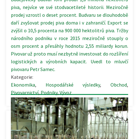
piva, nejvíce ve své stodvacetileté historii. Meziročně
prodej vzrostl o deset procent. Budvaru se dlouhodobě
daří zvyšovat prodej piva doma i v zahraničí. Export se
zvýšil o 10,5 procenta na 900 000 hektolitrů piva. Tržby
národního podniku v roce 2015 meziročně stouply o
osm procent a přesáhly hodnotu 2,55 miliardy korun.
Pivovar už proto musí nezbytně investovat do rozšíření
logistických a výrobních kapacit. Uvedl to mluvčí
pivovaru Petr Samec.
Kategorie:
Ekonomika
,
Hospodářské výsledky
,
Obchod
,
Pivovarnictví
,
Podniky
,
Vývoz