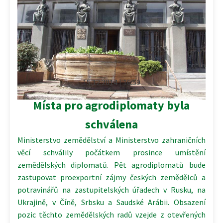
15.12.2014 | 16:59
Místa pro agrodiplomaty byla
schválena
Ministerstvo zemědělství a Ministerstvo zahraničních
věcí schválily počátkem prosince umístění
zemědělských diplomatů. Pět agrodiplomatů bude
zastupovat proexportní zájmy českých zemědělců a
potravinářů na zastupitelských úřadech v Rusku, na
Ukrajině, v Číně, Srbsku a Saudské Arábii. Obsazení
pozic těchto zemědělských radů vzejde z otevřených