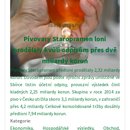
08.01.2016 | 07:00
Pivovary Staropramen loni
prodělaly kvůli odpisům přes dvě
miliardy korun
Pivovary Staropramen předloni prodělaly 2,32 miliardy
korun. Důvodem jsou podle výroční zprávy umístěné ve
Sbírce listin účetní odpisy, provozní výsledek činil
kladných 2,25 miliardy korun. Skupina v roce 2014 za
pivo v Česku utržila skoro 3,1 miliardy korun, v zahraničí
přes 4,2 miliardy. Celkové konsolidované tržby dosáhly
předloni 7,94 miliardy korun.
Kategorie:
Ekonomika
,
Hospodářské výsledky
,
Obchod
,