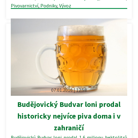
Pivovarnictví
,
Podniky
,
Vývoz
07.01.2016 | 12:58
Budějovický Budvar loni prodal
historicky nejvíce piva doma i v
zahraničí
Budějovický Budvar loni prodal 1,6 milionu hektolitrů