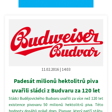
11.02.2016 | 14:03
Padesát milionů hektolitrů piva
uvařili sládci z Budvaru za 120 let
Sládci Budějovického Budvaru uvařili za více než 120 let
existence pivovaru 50 milionů hektolitrů piva. Této
hodnoty dosáhli právě dnes. Pivovar, který patří státu,