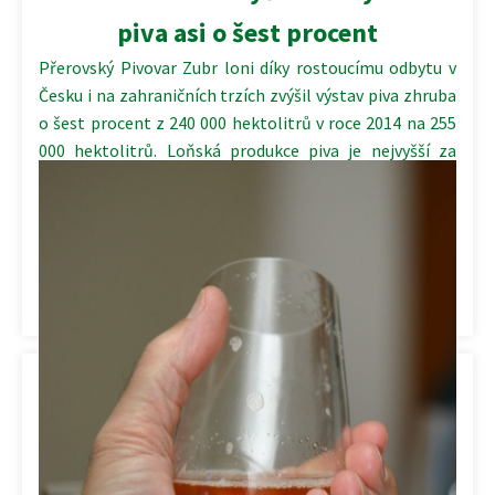
piva asi o šest procent
Přerovský Pivovar Zubr loni díky rostoucímu odbytu v
Česku i na zahraničních trzích zvýšil výstav piva zhruba
o šest procent z 240 000 hektolitrů v roce 2014 na 255
000 hektolitrů. Loňská produkce piva je nejvyšší za
posledních několik let, řekl ředitel Pivovaru Zubr
Tomáš Pluháček.
Kategorie:
Ekonomika
,
Hospodářské výsledky
,
Pivovarnictví
,
Podniky
,
Vývoz