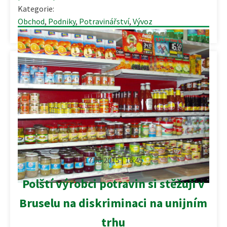
Kategorie:
Obchod
,
Podniky
,
Potravinářství
,
Vývoz
17.06.2015 | 16:45
Polští výrobci potravin si stěžují v
Bruselu na diskriminaci na unijním
trhu