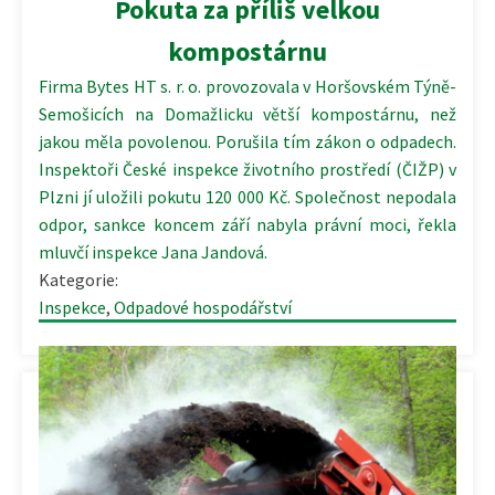
Pokuta za příliš velkou
kompostárnu
Firma Bytes HT s. r. o. provozovala v Horšovském Týně-
Semošicích na Domažlicku větší kompostárnu, než
jakou měla povolenou. Porušila tím zákon o odpadech.
Inspektoři České inspekce životního prostředí (ČIŽP) v
Plzni jí uložili pokutu 120 000 Kč. Společnost nepodala
odpor, sankce koncem září nabyla právní moci, řekla
mluvčí inspekce Jana Jandová.
Kategorie:
Inspekce
,
Odpadové hospodářství