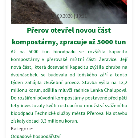
03.09.2020 | 10:21
Přerov otevřel novou část
kompostárny, zpracuje až 5000 tun
Až na 5000 tun bioodpadu se rozšířila kapacita
kompostárny v přerovské místní části Žeravice. Její
nová část, která dosavadní kapacitu zvýšila zhruba na
dvojnásobek, se budovala od loňského září a tento
týden zahájila zkušební provoz. Stavba vyšla na 13,2
milionu korun, sdělila mluvčí radnice Lenka Chalupová.
Do rozšíření původní kompostárny postavené před pěti
lety investovaly kvůli rostoucímu množství sváženého
bioodpadu Technické služby města Přerova. Na stavbu
získaly dotaci 3,3 milionu korun.
Kategorie:
Odpadové hospodářství