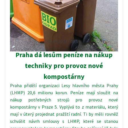
05.05.2017 | 09:59
Praha dá lesům peníze na nákup
techniky pro provoz nové
kompostárny
Praha přidělí organizaci Lesy hlavního města Prahy
(LHMP) 20,6 milionu korun. Peníze mají sloužit na
nákup potřebných strojů pro provoz nové
kompostárny v Praze 5. Vyplývá to z materiálu, který
mají v úterý projednat pražští radní. Ti by měli rovněž
schválit návrh smlouvy s LHMP, které se stanou