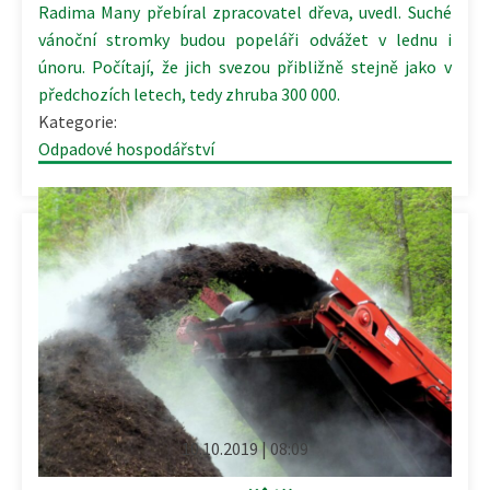
Radima Many přebíral zpracovatel dřeva, uvedl. Suché
vánoční stromky budou popeláři odvážet v lednu i
únoru. Počítají, že jich svezou přibližně stejně jako v
předchozích letech, tedy zhruba 300 000.
Kategorie:
Odpadové hospodářství
10.10.2019 | 08:09