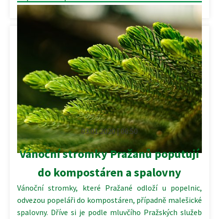
03.01.2020 | 06:50
Vánoční stromky Pražanů poputují
do kompostáren a spalovny
Vánoční stromky, které Pražané odloží u popelnic,
odvezou popeláři do kompostáren, případně malešické
spalovny. Dříve si je podle mluvčího Pražských služeb