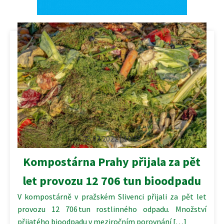
25.03.2022 | 10:23
Kompostárna Prahy přijala za pět
let provozu 12 706 tun bioodpadu
V kompostárně v pražském Slivenci přijali za pět let
provozu 12 706 tun rostlinného odpadu. Množství
přijatého bioodpadu v meziročním porovnání […]