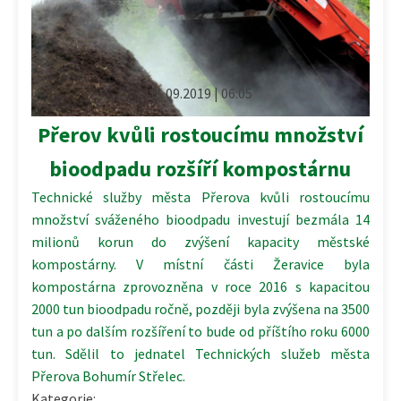
11.09.2019 | 06:05
Přerov kvůli rostoucímu množství
bioodpadu rozšíří kompostárnu
Technické služby města Přerova kvůli rostoucímu
množství sváženého bioodpadu investují bezmála 14
milionů korun do zvýšení kapacity městské
kompostárny. V místní části Žeravice byla
kompostárna zprovozněna v roce 2016 s kapacitou
2000 tun bioodpadu ročně, později byla zvýšena na 3500
tun a po dalším rozšíření to bude od příštího roku 6000
tun. Sdělil to jednatel Technických služeb města
Přerova Bohumír Střelec.
Kategorie: