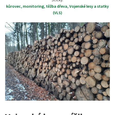
kůrovec
,
monitoring
,
těžba dřeva
,
Vojenské lesy a statky
(VLS)