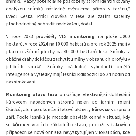
snímků. Každý potenciálně poškozený strom identifikovaný
analýzou snímků následně ověřujeme přímo v terénu,“
uvedl Češka. Práci člověka v lese ale zatím satelity
plnohodnotně nahradit nedokážou, dodal.
V roce 2023 prováděly VLS
monitoring
na ploše 5000
hektarů, v roce 2024 na 10 000 hektarů a pro rok 2025 mají v
plánu rozšíření plochy na 40 000 hektarů lesa. Snímky z
oběžné dráhy dokážou zachytit změny v obsahu chlorofylu v
jehlicích smrků. Snímky následně vyhodnotí umělá
inteligence a výsledky mají lesníci k dispozici do 24 hodin od
nasnímkování.
Monitoring stavu lesa
umožňuje efektivnější dohledání
kůrovcem napadených stromů nejen po jarním rojení
škůdců, ale i po ukončení letové aktivity
kůrovce
v srpnu a
září. Podle lesníků je metoda obzvlášť cenná v situaci, kdy
se
kůrovec
vrací do základního stavu, protože v takových
případech se nová ohniska nevyskytují jen v lokalitách, kde