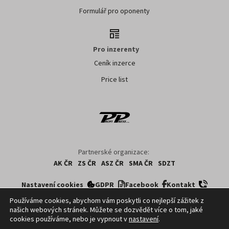
Formulář pro oponenty
Pro inzerenty
Ceník inzerce
Price list
Partnerské organizace:
AK ČR
ZS ČR
ASZ ČR
SMA ČR
SDZT
Nastavení cookies
GDPR
Facebook
Kontakt
Používáme cookies, abychom vám poskytli co nejlepší zážitek z
našich webových stránek. Můžete se dozvědět více o tom, jaké
Copyright ©
2026
ČTK. Profi Press, s.r.o. využívá zpravodajství z databází ČTK,
cookies používáme, nebo je vypnout v
nastavení
.
jejichž obsah je chráněn autorským zákonem. Přepis, šíření či další