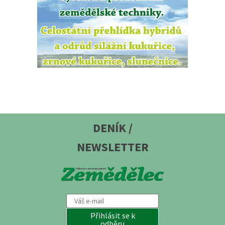
DENÍK /
NEWSLETTER
Přihlásit se k
odběru