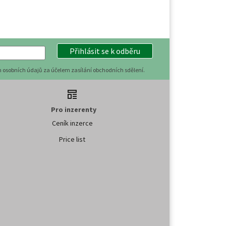
Přihlásit se k odběru
 osobních údajů za účelem zasílání obchodních sdělení.
Pro inzerenty
Ceník inzerce
Price list