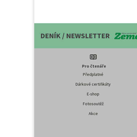
DENÍK / NEWSLETTER
Pro čtenáře
Předplatné
Dárkové certifikáty
E-shop
Fotosoutěž
Akce