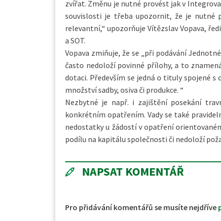
zvířat. Změnu je nutné provést jak v Integrova
souvislosti je třeba upozornit, že je nutné
relevantní,“ upozorňuje Vítězslav Vopava, ře
a SOT.
Vopava zmiňuje, že se „při podávání Jednotné 
často nedoloží povinné přílohy, a to znamená,
dotaci. Především se jedná o tituly spojené s
množství sadby, osiva či produkce. “
Nezbytné je např. i zajištění posekání tra
konkrétním opatřením. Vady se také pravidelně
nedostatky u žádostí v opatření orientované
podílu na kapitálu společnosti či nedoloží po
NAPSAT KOMENTÁŘ
Pro přidávání komentářů se musíte nejdříve