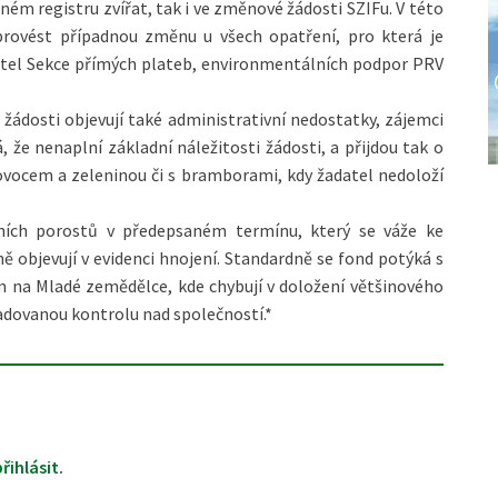
ném registru zvířat, tak i ve změnové žádosti SZIFu. V této
 provést případnou změnu u všech opatření, pro která je
ditel Sekce přímých plateb, environmentálních podpor PRV
žádosti objevují také administrativní nedostatky, zájemci
 že nenaplní základní náležitosti žádosti, a přijdou tak o
 ovocem a zeleninou či s bramborami, kdy žadatel nedoloží
vních porostů v předepsaném termínu, který se váže ke
 objevují v evidenci hnojení. Standardně se fond potýká s
m na Mladé zemědělce, kde chybují v doložení většinového
žadovanou kontrolu nad společností.*
přihlásit
.