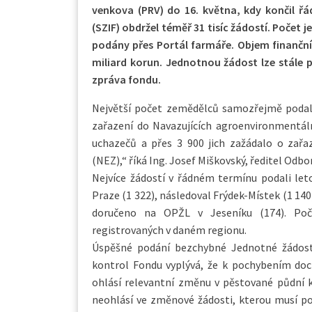
venkova (PRV) do 16. května, kdy končil řá
(SZIF) obdržel téměř 31 tisíc žádostí. Počet 
podány přes Portál farmáře. Objem finančníc
miliard korun. Jednotnou žádost lze stále 
zpráva fondu.
Největší počet zemědělců samozřejmě podal 
zařazení do Navazujících agroenvironmentál
uchazečů a přes 3 900 jich zažádalo o zařa
(NEZ),“ říká Ing. Josef Miškovský, ředitel Od
Nejvíce žádostí v řádném termínu podali let
Praze (1 322), následoval Frýdek-Místek (1 14
doručeno na OPŽL v Jeseníku (174). Poč
registrovaných v daném regionu.
Úspěšné podání bezchybné Jednotné žádost
kontrol Fondu vyplývá, že k pochybením doch
ohlásí relevantní změnu v pěstované půdní k
neohlásí ve změnové žádosti, kterou musí p