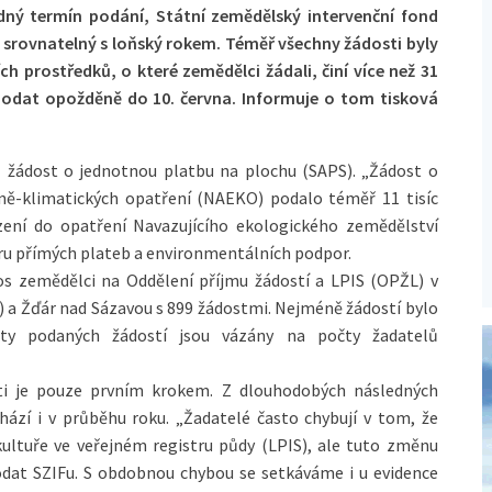
dný termín podání, Státní zemědělský intervenční fond
je srovnatelný s loňský rokem. Téměř všechny žádosti byly
h prostředků, o které zemědělci žádali, činí více než 31
podat opožděně do 10. června. Informuje o tom tisková
žádost o jednotnou platbu na plochu (SAPS). „Žádost o
ně-klimatických opatření (NAEKO) podalo téměř 11 tisíc
zení do opatření Navazujícího ekologického zemědělství
boru přímých plateb a environmentálních podpor.
os zemědělci na Oddělení příjmu žádostí a LPIS (OPŽL) v
0) a Žďár nad Sázavou s 899 žádostmi. Nejméně žádostí bylo
ty podaných žádostí jsou vázány na počty žadatelů
i je pouze prvním krokem. Z dlouhodobých následných
ází i v průběhu roku. „Žadatelé často chybují v tom, že
ultuře ve veřejném registru půdy (LPIS), ale tuto změnu
odat SZIFu. S obdobnou chybou se setkáváme i u evidence