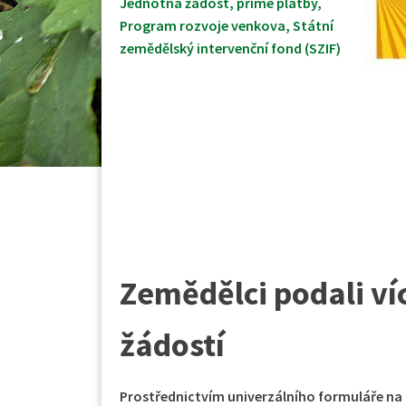
Jednotná žádost
,
přímé platby
,
Program rozvoje venkova
,
Státní
zemědělský intervenční fond (SZIF)
Zemědělci podali ví
žádostí
Prostřednictvím univerzálního formuláře na